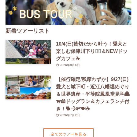
新着ツアーリスト
10/4(日)貸切だから叶う！愛犬と
楽しむ保津川下り🚣‍♀️＆NEWドッ
グカフェ☕️
2026年8月6日
【催行確定/残席わずか】9/27(日)
愛犬と城下町・近江八幡堀めぐり
＆世界遺産・平等院鳳凰堂見学🏯
🐕‍🦺ドッグラン＆カフェランチ付
き！🐕💨🌱🍽️☕️
2026年7月23日
全てのツアーを見る