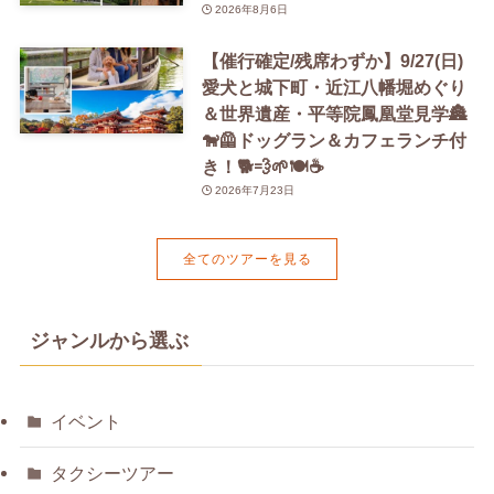
2026年8月6日
【催行確定/残席わずか】9/27(日)
愛犬と城下町・近江八幡堀めぐり
＆世界遺産・平等院鳳凰堂見学🏯
🐕‍🦺ドッグラン＆カフェランチ付
き！🐕💨🌱🍽️☕️
2026年7月23日
全てのツアーを見る
ジャンルから選ぶ
イベント
タクシーツアー