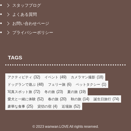
スタッフブログ
よくある質問
お問い合わせページ
プライバシーポリシー
TAGS
(32)
(49)
(18)
アクティビティ
イベント
カメラマン撮影
(48)
(6)
(1)
ドッグランで遊ぶ
フェリー旅
ペットタクシー
(72)
(23)
(19)
写真スポット旅
冬の旅
夏の旅
(52)
(20)
(14)
(74)
愛犬と一緒に体験
春の旅
秋の旅
誕生日旅行
(25)
(4)
(52)
豪華な食事
貸切の宿
近場旅
©
2023 wanwan.LOVE All rights reserved.