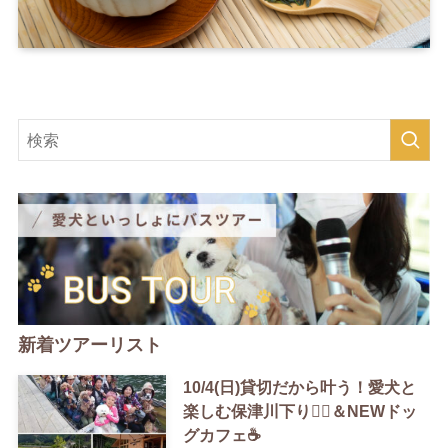
新着ツアーリスト
10/4(日)貸切だから叶う！愛犬と
楽しむ保津川下り🚣‍♀️＆NEWドッ
グカフェ☕️