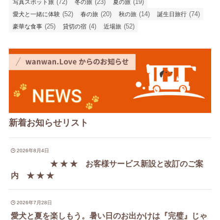
(72)
(23)
(19)
写真スポット旅
冬の旅
夏の旅
(52)
(20)
(14)
(74)
愛犬と一緒に体験
春の旅
秋の旅
誕生日旅行
(25)
(4)
(52)
豪華な食事
貸切の宿
近場旅
新着お知らせリスト
2026年8月4日
★ ★ ★ お客様サービス新設と改訂のご案
内 ★ ★ ★
2026年7月28日
愛犬と夏を楽しもう。暑い日のお出かけは『完璧』じゃ