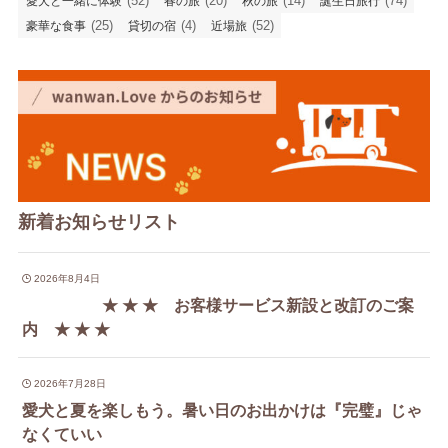
(52)
(20)
(14)
(74)
愛犬と一緒に体験
春の旅
秋の旅
誕生日旅行
(25)
(4)
(52)
豪華な食事
貸切の宿
近場旅
新着お知らせリスト
2026年8月4日
★ ★ ★ お客様サービス新設と改訂のご案
内 ★ ★ ★
2026年7月28日
愛犬と夏を楽しもう。暑い日のお出かけは『完璧』じゃ
なくていい