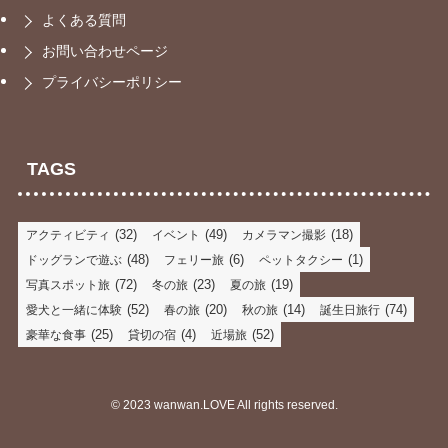
よくある質問
お問い合わせページ
プライバシーポリシー
TAGS
(32)
(49)
(18)
アクティビティ
イベント
カメラマン撮影
(48)
(6)
(1)
ドッグランで遊ぶ
フェリー旅
ペットタクシー
(72)
(23)
(19)
写真スポット旅
冬の旅
夏の旅
(52)
(20)
(14)
(74)
愛犬と一緒に体験
春の旅
秋の旅
誕生日旅行
(25)
(4)
(52)
豪華な食事
貸切の宿
近場旅
©
2023 wanwan.LOVE All rights reserved.