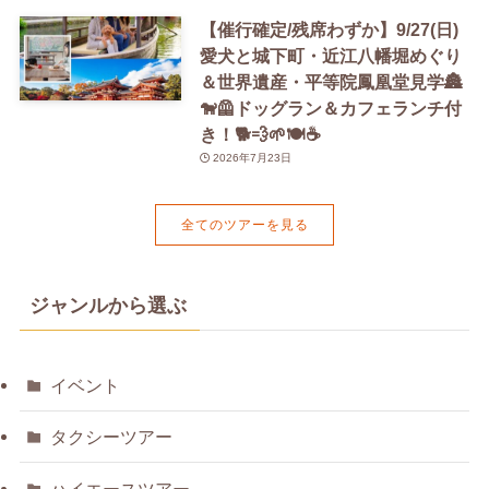
【催行確定/残席わずか】9/27(日)
愛犬と城下町・近江八幡堀めぐり
＆世界遺産・平等院鳳凰堂見学🏯
🐕‍🦺ドッグラン＆カフェランチ付
き！🐕💨🌱🍽️☕️
2026年7月23日
全てのツアーを見る
ジャンルから選ぶ
イベント
タクシーツアー
ハイエースツアー