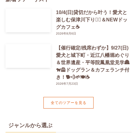
10/4(日)貸切だから叶う！愛犬と
楽しむ保津川下り🚣‍♀️＆NEWドッ
グカフェ☕️
2026年8月6日
【催行確定/残席わずか】9/27(日)
愛犬と城下町・近江八幡堀めぐり
＆世界遺産・平等院鳳凰堂見学🏯
🐕‍🦺ドッグラン＆カフェランチ付
き！🐕💨🌱🍽️☕️
2026年7月23日
全てのツアーを見る
ジャンルから選ぶ