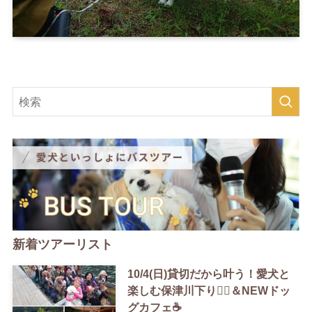
新着ツアーリスト
10/4(日)貸切だから叶う！愛犬と
楽しむ保津川下り🚣‍♀️＆NEWドッ
グカフェ☕️