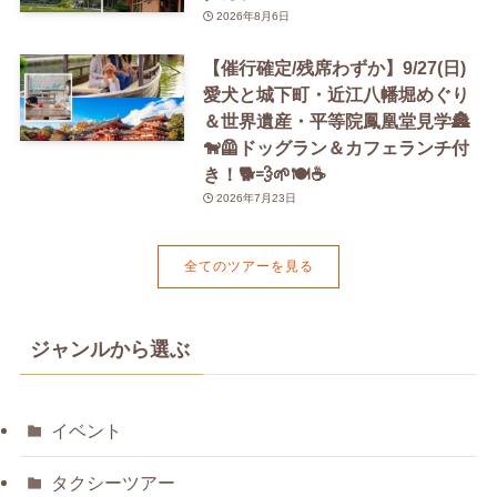
2026年8月6日
【催行確定/残席わずか】9/27(日)
愛犬と城下町・近江八幡堀めぐり
＆世界遺産・平等院鳳凰堂見学🏯
🐕‍🦺ドッグラン＆カフェランチ付
き！🐕💨🌱🍽️☕️
2026年7月23日
全てのツアーを見る
ジャンルから選ぶ
イベント
タクシーツアー