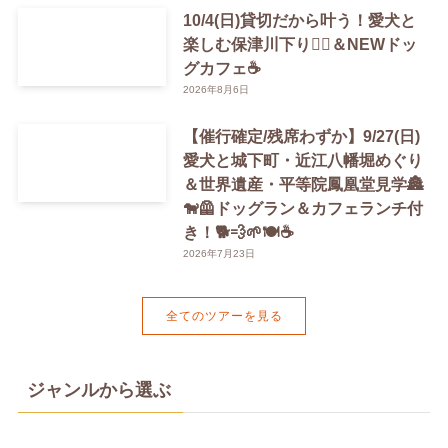
10/4(日)貸切だから叶う！愛犬と
楽しむ保津川下り🚣‍♀️＆NEWドッ
グカフェ☕️
2026年8月6日
【催行確定/残席わずか】9/27(日)
愛犬と城下町・近江八幡堀めぐり
＆世界遺産・平等院鳳凰堂見学🏯
🐕‍🦺ドッグラン＆カフェランチ付
き！🐕💨🌱🍽️☕️
2026年7月23日
全てのツアーを見る
ジャンルから選ぶ