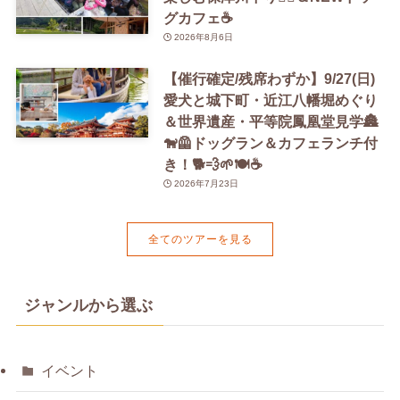
グカフェ☕️
2026年8月6日
【催行確定/残席わずか】9/27(日)
愛犬と城下町・近江八幡堀めぐり
＆世界遺産・平等院鳳凰堂見学🏯
🐕‍🦺ドッグラン＆カフェランチ付
き！🐕💨🌱🍽️☕️
2026年7月23日
全てのツアーを見る
ジャンルから選ぶ
イベント