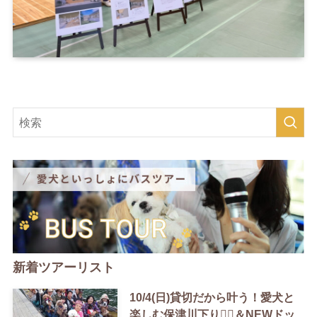
新着ツアーリスト
10/4(日)貸切だから叶う！愛犬と
楽しむ保津川下り🚣‍♀️＆NEWドッ