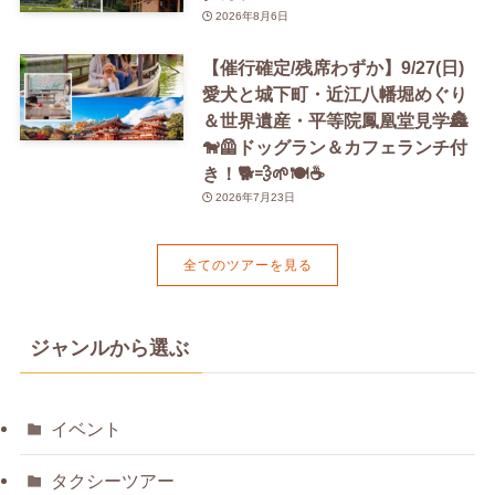
2026年8月6日
【催行確定/残席わずか】9/27(日)
愛犬と城下町・近江八幡堀めぐり
＆世界遺産・平等院鳳凰堂見学🏯
🐕‍🦺ドッグラン＆カフェランチ付
き！🐕💨🌱🍽️☕️
2026年7月23日
全てのツアーを見る
ジャンルから選ぶ
イベント
タクシーツアー