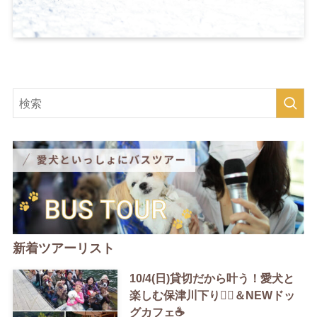
新着ツアーリスト
10/4(日)貸切だから叶う！愛犬と
楽しむ保津川下り🚣‍♀️＆NEWドッ
グカフェ☕️