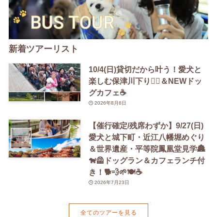
新着ツアーリスト
10/4(日)貸切だから叶う！愛犬と
楽しむ保津川下り🚣‍♀️＆NEWドッ
グカフェ☕️
2026年8月6日
【催行確定/残席わずか】9/27(日)
愛犬と城下町・近江八幡堀めぐり
＆世界遺産・平等院鳳凰堂見学🏯
🐕‍🦺ドッグラン＆カフェランチ付
き！🐕💨🌱🍽️☕️
2026年7月23日
全てのツアーを見る