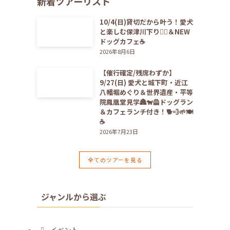
新着ツアーリスト
10/4(日)貸切だから叶う！愛犬
と楽しむ保津川下り🚣‍♀️＆NEW
ドッグカフェ☕️
2026年8月6日
【催行確定/残席わずか】
9/27(日) 愛犬と城下町・近江
八幡堀めぐり＆世界遺産・平等
院鳳凰堂見学🏯🐕‍🦺ドッグラン
＆カフェランチ付き！🐕💨🌱🍽️
☕️
2026年7月23日
全てのツアーを見る
ジャンルから選ぶ
イベント