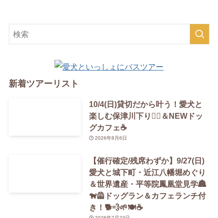
新着ツアーリスト
10/4(日)貸切だから叶う！愛犬と
楽しむ保津川下り🚣‍♀️＆NEWドッ
グカフェ☕️
2026年8月6日
【催行確定/残席わずか】9/27(日)
愛犬と城下町・近江八幡堀めぐり
＆世界遺産・平等院鳳凰堂見学🏯
🐕‍🦺ドッグラン＆カフェランチ付
き！🐕💨🌱🍽️☕️
2026年7月23日