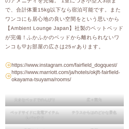
のアメニティを完備。 1室につき小型犬3頭ま
で、合計体重15kg以下なら宿泊可能です。また
ワンコにも居心地の良い空間をという思いから
【Ambient Lounge Japan】社製のペットベッド
が完備！ふかふかのベッドから離れられないワ
ンコも💛お部屋の広さは25㎡あります。
https://www.instagram.com/fairfield_dogquest/
https://www.marriott.com/ja/hotels/okjft-fairfield-
okayama-tsuyama/rooms/
大きなベッドでのんびり
広々室内
ベッドサイドに充電アイテム
テラスからはのどかな景色
もバッチリ