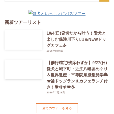
新着ツアーリスト
10/4(日)貸切だから叶う！愛犬と
楽しむ保津川下り🚣‍♀️＆NEWドッ
グカフェ☕️
2026年8月6日
【催行確定/残席わずか】9/27(日)
愛犬と城下町・近江八幡堀めぐり
＆世界遺産・平等院鳳凰堂見学🏯
🐕‍🦺ドッグラン＆カフェランチ付
き！🐕💨🌱🍽️☕️
2026年7月23日
全てのツアーを見る