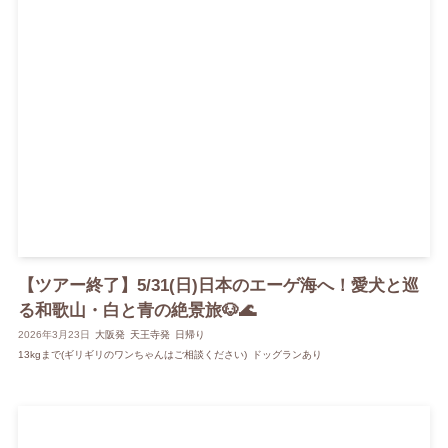
【ツアー終了】5/31(日)日本のエーゲ海へ！愛犬と巡
る和歌山・白と青の絶景旅🐶🌊
2026年3月23日
大阪発
天王寺発
日帰り
13kgまで(ギリギリのワンちゃんはご相談ください)
ドッグランあり