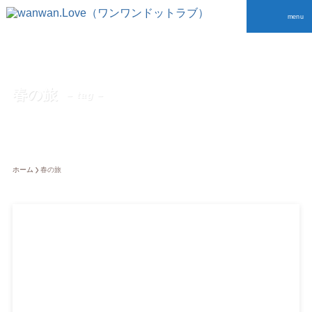
menu
春の旅
– tag –
ホーム
春の旅