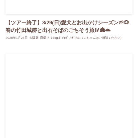
【ツアー終了】3/29(日)愛犬とお出かけシーズン🌱🐶
春の竹田城跡と出石そばのごちそう旅🥢🏯☁️
2026年1月26日
大阪発
日帰り
13kgまで(ギリギリのワンちゃんはご相談ください)