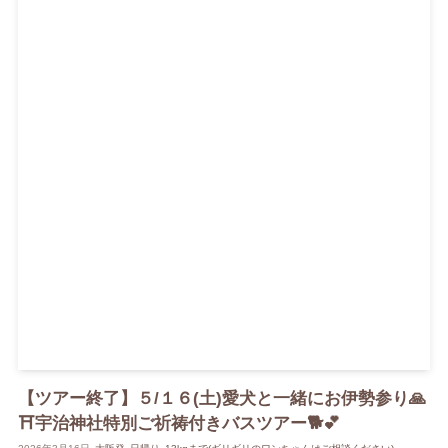
【ツアー終了】５/１６(土)愛犬と一緒にお伊勢参り🙏
⛩️宇治神社特別ご祈祷付きバスツアー🐕💕