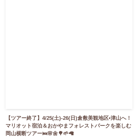
【ツアー終了】4/25(土)-26(日)倉敷美観地区•津山へ！
マリオット宿泊＆おかやまフォレストパークを楽しむ
岡山横断ツアー🛌🌸🌼🌳🌱🦙