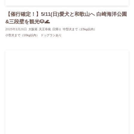
【催行確定！】5/11(日)愛犬と和歌山へ 白崎海洋公園
&三段壁を観光🐶🌊
2025年3月26日
大阪発
天王寺発
日帰り
中型犬まで（15kg以内）
小型犬まで（10kg以内）
ドッグランあり