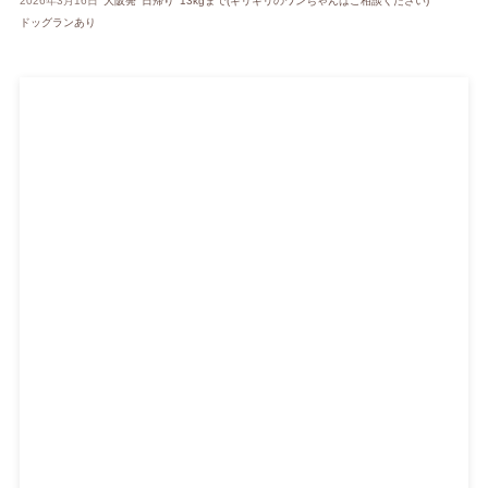
2026年3月16日
大阪発
日帰り
13kgまで(ギリギリのワンちゃんはご相談ください)
ドッグランあり