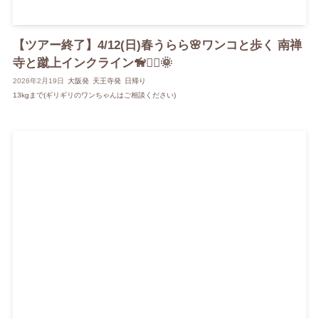
【ツアー終了】4/12(日)春うらら🌸ワンコと歩く 南禅
寺と蹴上インクライン🦮🚶‍♂️🌞
2026年2月19日
大阪発
天王寺発
日帰り
13kgまで(ギリギリのワンちゃんはご相談ください)