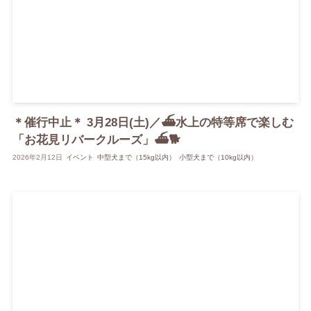
＊催行中止＊ 3月28日(土)／⛴️水上の特等席で楽しむ
「お花見リバークルーズ」⛴️🐕
2026年2月12日
イベント
中型犬まで（15kg以内）
小型犬まで（10kg以内）