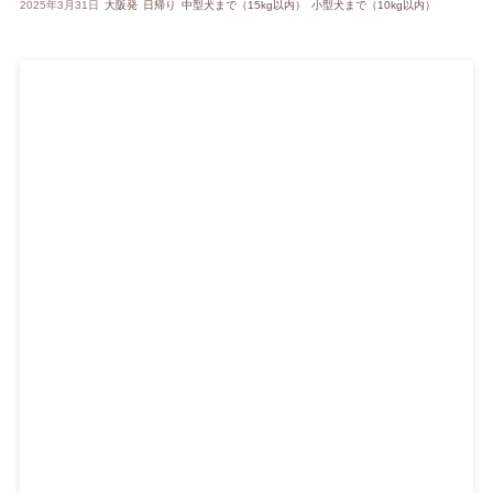
2025年3月31日
大阪発
日帰り
中型犬まで（15kg以内）
小型犬まで（10kg以内）