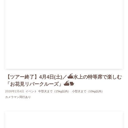
【ツアー終了】4月4日(土)／⛴️水上の特等席で楽しむ
「お花見リバークルーズ」⛴️🐕
2026年2月4日
イベント
中型犬まで（15kg以内）
小型犬まで（10kg以内）
カメラマン同行あり