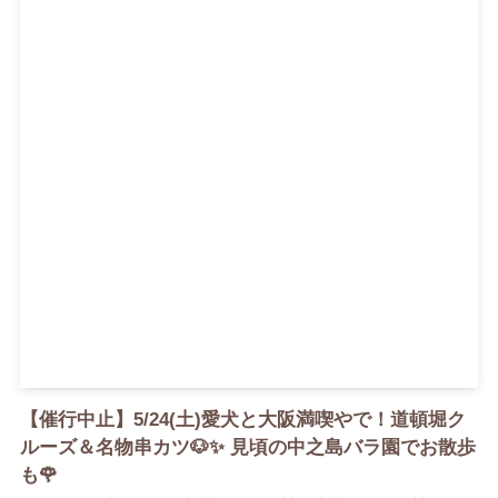
【催行中止】5/24(土)愛犬と大阪満喫やで！道頓堀ク
ルーズ＆名物串カツ🐶✨ 見頃の中之島バラ園でお散歩
も🌹