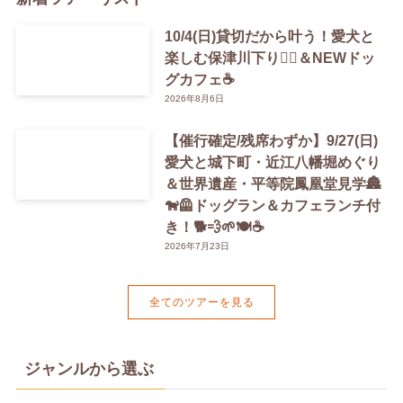
10/4(日)貸切だから叶う！愛犬と
楽しむ保津川下り🚣‍♀️＆NEWドッ
グカフェ☕️
2026年8月6日
【催行確定/残席わずか】9/27(日)
愛犬と城下町・近江八幡堀めぐり
＆世界遺産・平等院鳳凰堂見学🏯
🐕‍🦺ドッグラン＆カフェランチ付
き！🐕💨🌱🍽️☕️
2026年7月23日
全てのツアーを見る
ジャンルから選ぶ