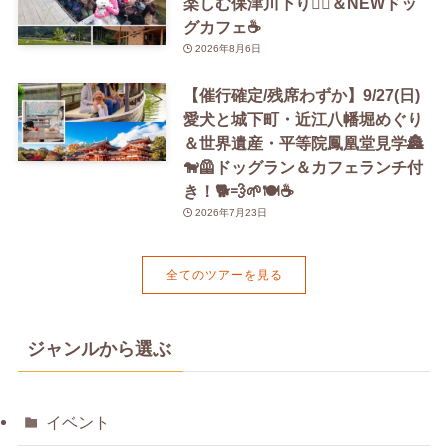
楽しむ保津川下り🚣‍♀️＆NEWドッ
グカフェ☕️
2026年8月6日
【催行確定/残席わずか】9/27(日)
愛犬と城下町・近江八幡堀めぐり
＆世界遺産・平等院鳳凰堂見学🏯
🐕‍🦺ドッグラン＆カフェランチ付
き！🐕💨🌱🍽️☕️
2026年7月23日
全てのツアーを見る
ジャンルから選ぶ
イベント