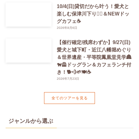
10/4(日)貸切だから叶う！愛犬と
楽しむ保津川下り🚣‍♀️＆NEWドッ
グカフェ☕️
2026年8月6日
【催行確定/残席わずか】9/27(日)
愛犬と城下町・近江八幡堀めぐり
＆世界遺産・平等院鳳凰堂見学🏯
🐕‍🦺ドッグラン＆カフェランチ付
き！🐕💨🌱🍽️☕️
2026年7月23日
全てのツアーを見る
ジャンルから選ぶ