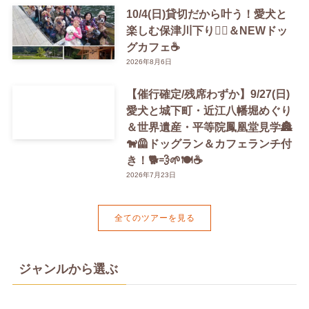
10/4(日)貸切だから叶う！愛犬と
楽しむ保津川下り🚣‍♀️＆NEWドッ
グカフェ☕️
2026年8月6日
【催行確定/残席わずか】9/27(日)
愛犬と城下町・近江八幡堀めぐり
＆世界遺産・平等院鳳凰堂見学🏯
🐕‍🦺ドッグラン＆カフェランチ付
き！🐕💨🌱🍽️☕️
2026年7月23日
全てのツアーを見る
ジャンルから選ぶ