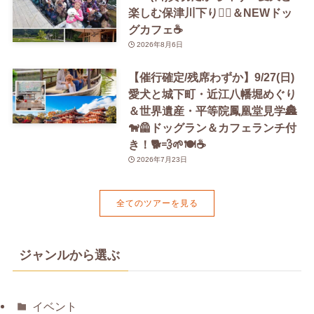
楽しむ保津川下り🚣‍♀️＆NEWドッ
グカフェ☕️
2026年8月6日
【催行確定/残席わずか】9/27(日)
愛犬と城下町・近江八幡堀めぐり
＆世界遺産・平等院鳳凰堂見学🏯
🐕‍🦺ドッグラン＆カフェランチ付
き！🐕💨🌱🍽️☕️
2026年7月23日
全てのツアーを見る
ジャンルから選ぶ
イベント