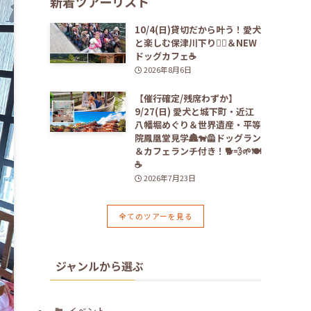
新着ツアーリスト
10/4(日)貸切だから叶う！愛犬
と楽しむ保津川下り🚣‍♀️＆NEW
ドッグカフェ☕️
2026年8月6日
【催行確定/残席わずか】
9/27(日) 愛犬と城下町・近江
八幡堀めぐり＆世界遺産・平等
院鳳凰堂見学🏯🐕‍🦺ドッグラン
＆カフェランチ付き！🐕💨🌱🍽️
☕️
2026年7月23日
全てのツアーを見る
ジャンルから選ぶ
イベント