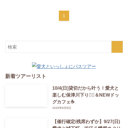
1
新着ツアーリスト
10/4(日)貸切だから叶う！愛犬と
楽しむ保津川下り🚣‍♀️＆NEWドッ
グカフェ☕️
2026年8月6日
【催行確定/残席わずか】9/27(日)