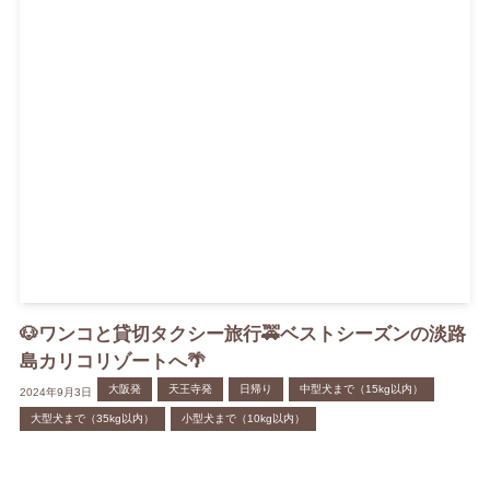
🐶ワンコと貸切タクシー旅行🚕ベストシーズンの淡路
島カリコリゾートへ🌴
大阪発
天王寺発
日帰り
中型犬まで（15kg以内）
2024年9月3日
大型犬まで（35kg以内）
小型犬まで（10kg以内）