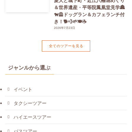
愛犬と城下町・近江八幡堀めぐり
＆世界遺産・平等院鳳凰堂見学🏯
🐕‍🦺ドッグラン＆カフェランチ付
き！🐕💨🌱🍽️☕️
2026年7月23日
全てのツアーを見る
ジャンルから選ぶ
イベント
タクシーツアー
ハイエースツアー
バスツアー